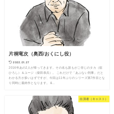
片桐竜次（奥西/おくにし役）
2022.01.27
2016年あの2人が帰ってきます。その名も誰もがご存じのタカ（舘
ひろし）＆ユージ（柴田恭兵）。 これだけで「あぶない刑事」だと
わかる方が多いはずですが、今回は11年ぶりのシリーズ第7作目とな
り同時に最終作となります。 &...
出演者（キャスト）