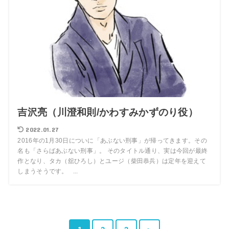
吉沢亮（川澄和則/かわすみかずのり役）
2022.01.27
2016年の1月30日についに「あぶない刑事」が帰ってきます。その
名も「さらばあぶない刑事」。 そのタイトル通り、実は今回が最終
作となり、タカ（舘ひろし）とユージ（柴田恭兵）は定年を迎えて
しまうそうです。 ...