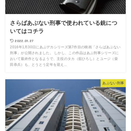
さらばあぶない刑事で使われている銃につ
いてはコチラ
2022.01.27
2016年1月30日にあぶデカシリーズ第7作目の映画「さらばあぶない
刑事」が公開されました。 しかし、この作品はあぶ刑事シリーズに
おいて最終作となるようで、主役のタカ（舘ひろし）とユージ（柴
田恭兵）も、とうとう定年を迎え...
あぶない刑事