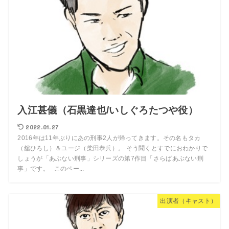
入江甚儀（石黒達也/いしぐろたつや役）
2022.01.27
2016年は11年ぶりにあの刑事2人が帰ってきます。その名もタカ
（舘ひろし）＆ユージ（柴田恭兵）。 そう聞くとすでにおわかりで
しょうが「あぶない刑事」シリーズの第7作目「さらばあぶない刑
事」です。 このペー...
出演者（キャスト）