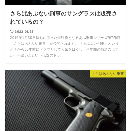
さらばあぶない刑事のサングラスは販売さ
れているの？
2022.01.27
2016年1月30日待ちに待った最終作となるあぶ刑事シリーズ第7作目
「さらばあぶない刑事」が公開されます。 「あぶない刑事」という
と今から30年前にドラマとして人気をはくし、半年間の放送のはず
が一年続いたという伝説のドラ...
さらばあぶない刑事