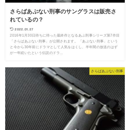
さらばあぶない刑事のサングラスは販売さ
れているの？
2022.01.27
2016年1月30日待ちに待った最終作となるあぶ刑事シリーズ第7作目
「さらばあぶない刑事」が公開されます。 「あぶない刑事」という
と今から30年前にドラマとして人気をはくし、半年間の放送のはず
が一年続いたという伝説のドラ...
さらばあぶない刑事