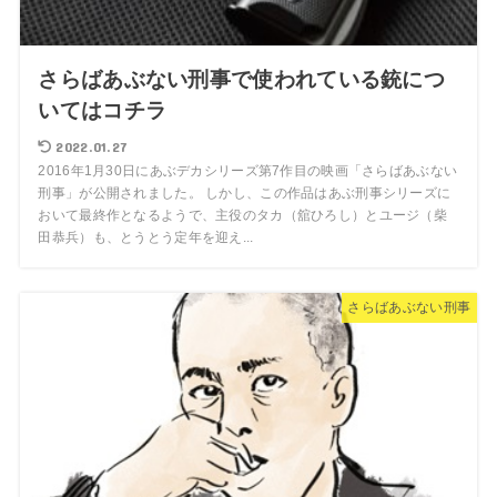
さらばあぶない刑事で使われている銃につ
いてはコチラ
2022.01.27
2016年1月30日にあぶデカシリーズ第7作目の映画「さらばあぶない
刑事」が公開されました。 しかし、この作品はあぶ刑事シリーズに
おいて最終作となるようで、主役のタカ（舘ひろし）とユージ（柴
田恭兵）も、とうとう定年を迎え...
さらばあぶない刑事